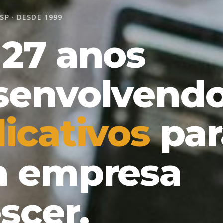
SP · DESDE 1999
 27 anos
senvolvend
commerce
p
sua empresa
scer.