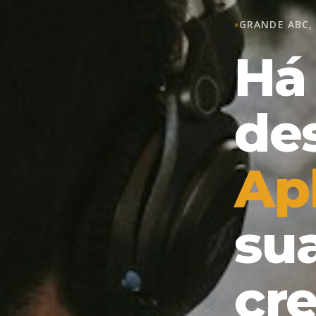
GRANDE ABC, 
Há
de
E-
a 
cre