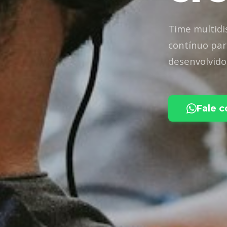
Time multidi
contínuo par
desenvolvido
Fale 