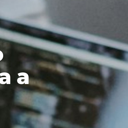
o
ara