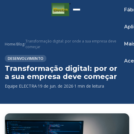
Fáb
Apl
Transformação digital: por onde a sua empresa deve
Mai
Home
/
Blog
/
começar
DESENVOLVIMENTO
Ace
Transformação digital: por onde
a sua empresa deve começar
Equipe ELECTRA
·
19 de jun. de 2026
·
1 min de leitura